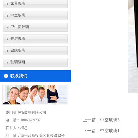
家具玻璃
中空玻璃
卫生间玻璃
夹层玻璃
镀膜玻璃
玻璃隔断
联系我们
厦门英飞拓玻璃有限公司
上一篇：
中空玻璃3
电 话：
18060289737
联系人：柯总
下一篇：
中空玻璃1
地 址：漳州台商投资区龙骏路12号